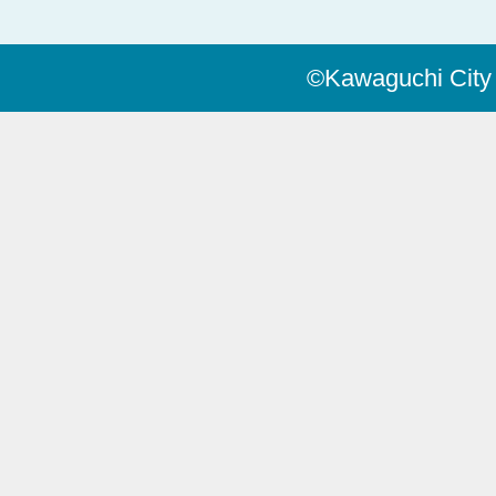
©Kawaguchi City