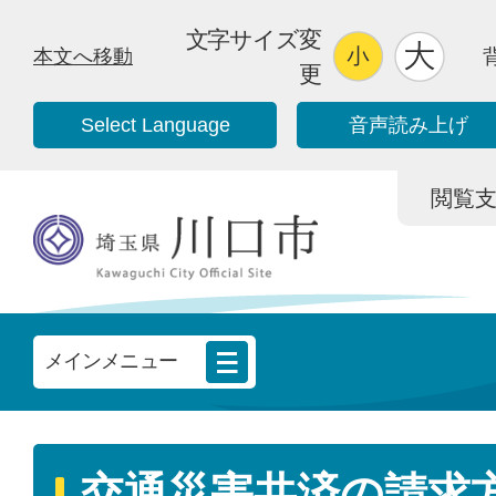
文字サイズ変
本文へ移動
更
Select Language
音声読み上げ
閲覧支援/
メインメニュー
交通災害共済の請求