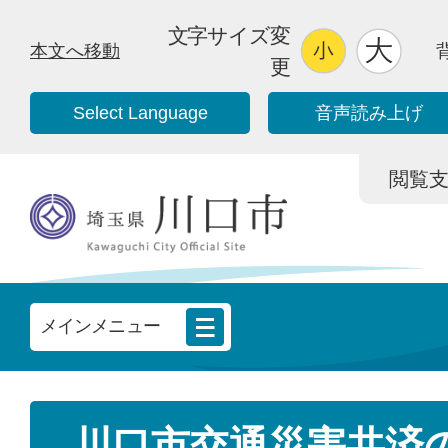
文字サイズ変
本文へ移動
更
Select Language
音声読み上げ
閲覧支援/
メインメニュー
川口市交通災害共済