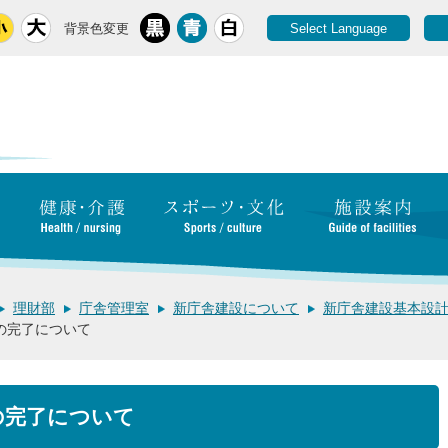
背景色変更
Select Language
理財部
庁舎管理室
新庁舎建設について
新庁舎建設基本設
の完了について
の完了について