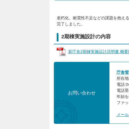
老朽化、耐震性不足などの課題を抱える
完了しました。
2期棟実施設計の内容
新庁舎2期棟実施設計説明書 概要版 (
庁舎管
所在地:
電話:04
電話受
お問い合わせ
年始を
ファック
メール