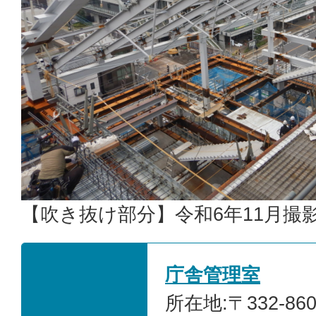
【吹き抜け部分】令和6年11月撮
庁舎管理室
所在地:〒332-86