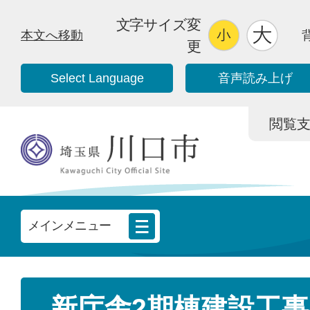
文字サイズ変
本文へ移動
更
Select Language
音声読み上げ
閲覧支援/
メインメニュー
新庁舎2期棟建設工