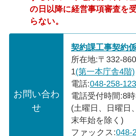
の日以降に経営事項審査を
らない。
契約課工事契約
所在地:〒332-86
1
(第一本庁舎4階)
電話:
048-258-12
お問い合わ
電話受付時間:8時
せ
(土曜日、日曜日
末年始を除く)
ファックス:
048-