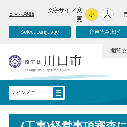
文字サイズ変
本文へ移動
更
Select Language
音声読み上げ
閲覧支援/
メインメニュー
(工事)経営事項審査