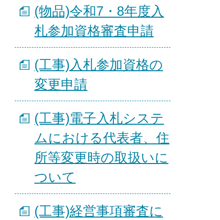
(物品)令和7・8年度入
札参加資格審査申請
(工事)入札参加資格の
変更申請
(工事)電子入札システ
ムにおける代表者、住
所等変更時の取扱いに
ついて
(工事)経営事項審査に