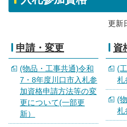
更新日
申請・変更
資
(物品・工事共通)令和
(
7・8年度川口市入札参
札
加資格申請方法等の変
(
更について(一部更
札
新）