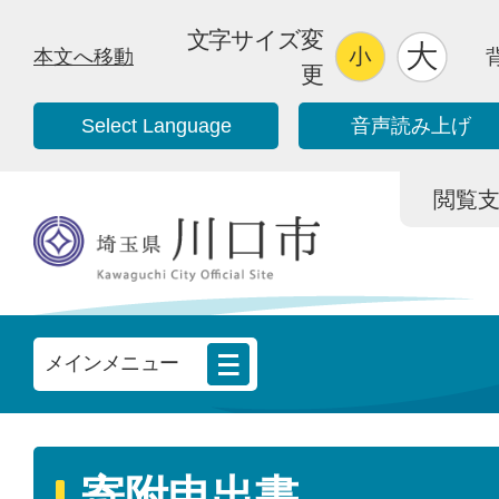
文字サイズ変
本文へ移動
更
Select Language
音声読み上げ
閲覧支援/
メインメニュー
寄附申出書