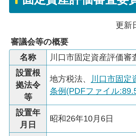
更新日
審議会等の概要
名称
川口市固定資産評価審
設置根
地方税法、
川口市固定
拠法令
条例(PDFファイル:89.5
等
設置年
昭和26年10月6日
月日