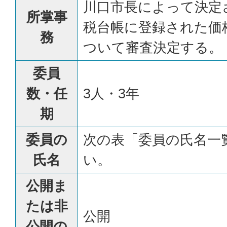
川口市長によって決定
所掌事
税台帳に登録された価
務
ついて審査決定する。
委員
数・任
3人・3年
期
委員の
次の表「委員の氏名一
氏名
い。
公開ま
たは非
公開
公開の