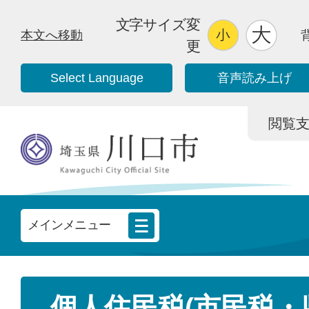
文字サイズ変
本文へ移動
更
Select Language
音声読み上げ
閲覧支援/
メインメニュー
個人住民税(市民税・