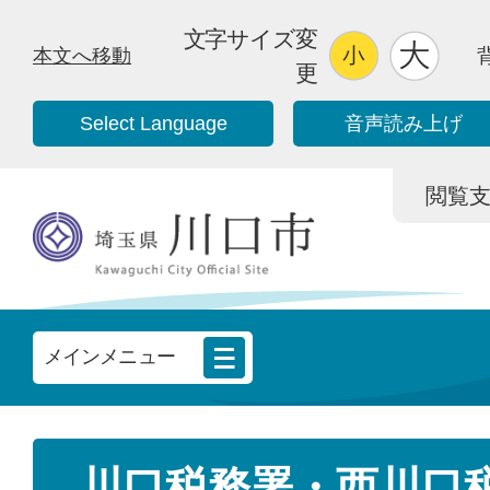
文字サイズ変
本文へ移動
更
Select Language
音声読み上げ
閲覧支援/
メインメニュー
川口税務署・西川口