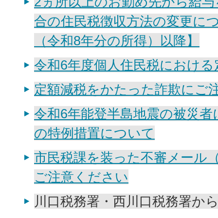
2ヵ所以上のお勤め先から給
合の住民税徴収方法の変更につ
（令和8年分の所得）以降】
令和6年度個人住民税における
定額減税をかたった詐欺にご
令和6年能登半島地震の被災者
の特例措置について
市民税課を装った不審メール
ご注意ください
川口税務署・西川口税務署か