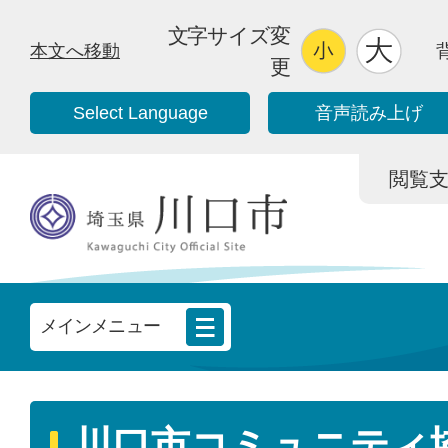
文字サイズ変
本文へ移動
更
Select Language
音声読み上げ
閲覧支援/
メインメニュー
川口市コミュニティ