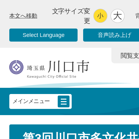
文字サイズ変
本文へ移動
更
Select Language
音声読み上げ
閲覧支援/
メインメニュー
第3回川口市多文化