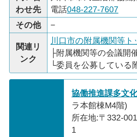
わせ先
電話
048-227-7607
その他
−
川口市の附属機関等ト
関連リ
├
附属機関等の会議開
ンク
└
委員を公募している
協働推進課多文
ラ本館棟M4階)
所在地:〒332-00
1