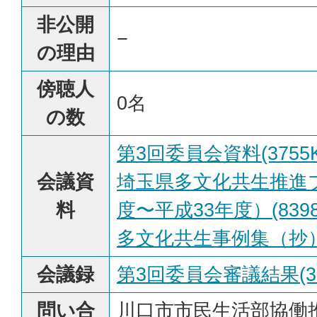
非公開
−
の理由
傍聴人
0名
の数
第3回委員会資料(3755K
会議資
埼玉県多文化共生推進
料
度〜平成33年度）(8398
多文化共生事例集（抄）(5
会議録
第3回委員会審議結果(35
問い合
川口市市民生活部協働