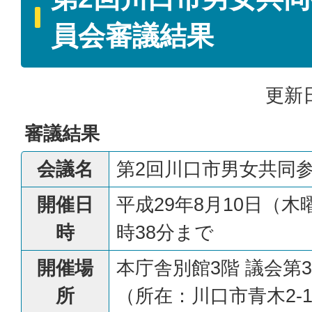
員会審議結果
更新日
審議結果
会議名
第2回川口市男女共同
開催日
平成29年8月10日（木
時
時38分まで
開催場
本庁舎別館3階 議会第
所
（所在：川口市青木2-1