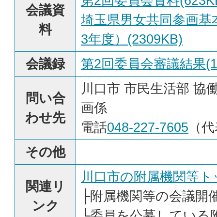
第2回委員会資料(623K
会議資
埼玉県男女共同参画基本
料
3年度）(2309KB)
会議録
第2回委員会審議結果(14
川口市 市民生活部 協
問い合
画係
わせ先
電話
048-227-7605
（代
その他
川口市の附属機関等ト
関連リ
├
附属機関等の会議開
ンク
└
委員を公募している