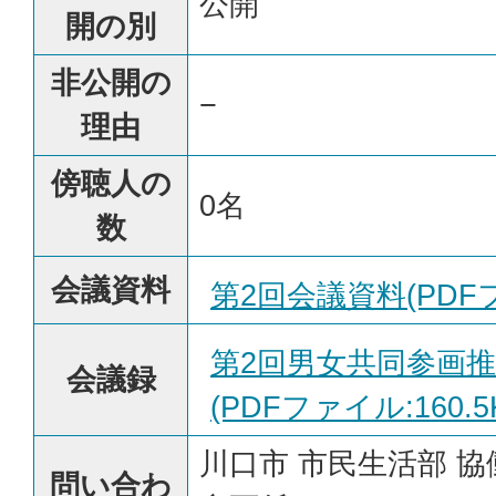
公開
開の別
非公開の
−
理由
傍聴人の
0名
数
会議資料
第2回会議資料(PDFフ
第2回男女共同参画
会議録
(PDFファイル:160.5
川口市 市民生活部 協
問い合わ