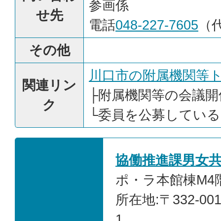
参画係
せ先
電話
048-227-7605
（
その他
川口市の附属機関等
関連リン
├
附属機関等の会議開
ク
└
委員を公募している
協働推進課男女
ポ・ラ本館棟M4階
所在地:〒332-00
1