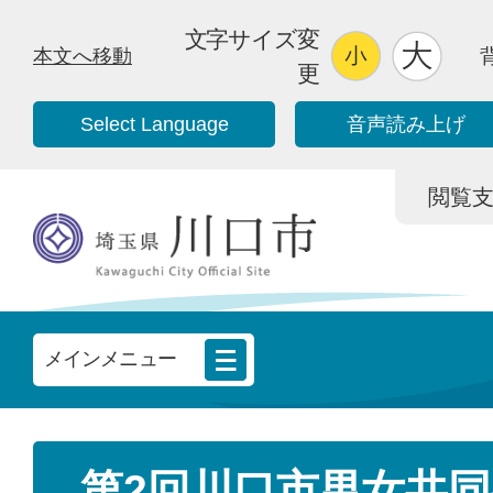
文字サイズ変
本文へ移動
更
Select Language
音声読み上げ
閲覧支援/
メインメニュー
第2回川口市男女共