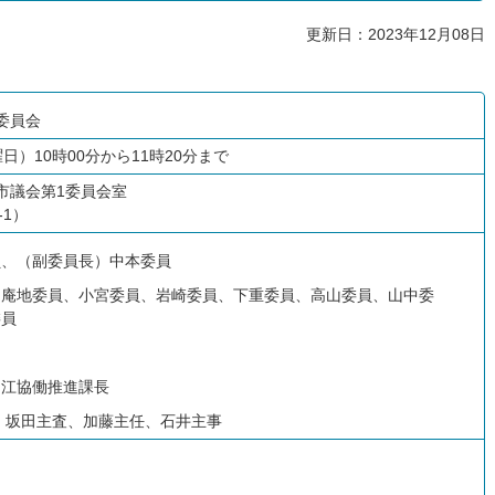
更新日：2023年12月08日
委員会
曜日）10時00分から11時20分まで
市議会第1委員会室
-1）
員、（副委員長）中本委員
、庵地委員、小宮委員、岩崎委員、下重委員、高山委員、山中委
委員
堀江協働推進課長
、坂田主査、加藤主任、石井主事