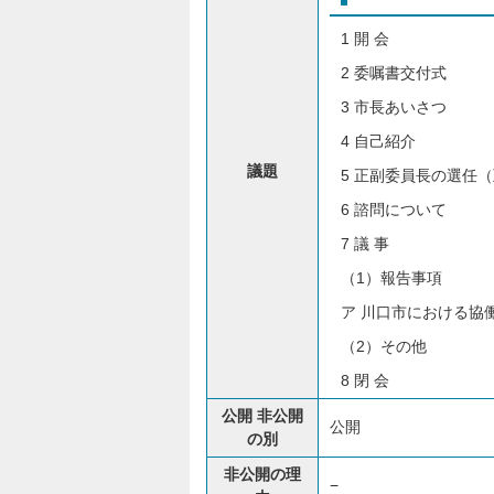
1 開 会
2 委嘱書交付式
3 市長あいさつ
4 自己紹介
議題
5 正副委員長の選任
6 諮問について
7 議 事
（1）報告事項
ア 川口市における協
（2）その他
8 閉 会
公開 非公開
公開
の別
非公開の理
−