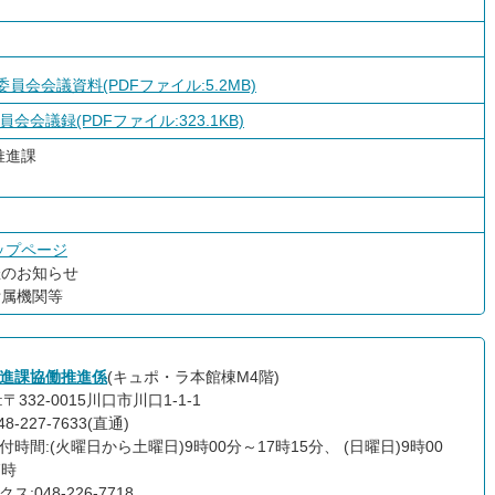
員会会議資料(PDFファイル:5.2MB)
会議録(PDFファイル:323.1KB)
推進課
ップページ
催のお知らせ
附属機関等
進課協働推進係
(キュポ・ラ本館棟M4階)
〒332-0015川口市川口1-1-1
8-227-7633(直通)
付時間:(火曜日から土曜日)9時00分～17時15分、 (日曜日)9時00
7時
ス:048-226-7718