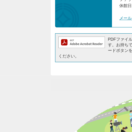
休館日
メール
PDFファイルを
す。お持ちでな
ードボタン
ください。