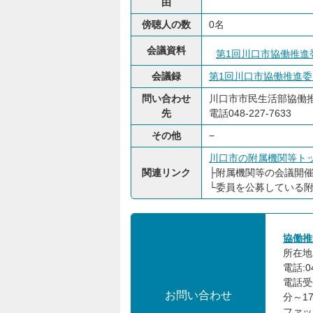
由
傍聴人の数
0名
会議資料
第1回川口市協働推進委
会議録
第1回川口市協働推進委員会
問い合わせ
川口市市民生活部協働
先
電話048-227-7633
その他
−
川口市の附属機関等ト
関連リンク
├
附属機関等の会議開
└
委員を公募している
協働推
所在地:
電話:04
電話受
お問い合わせ
分～1
ファック