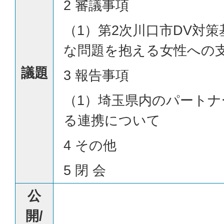
2 審議事項
（1）第2次川口市DV対
な問題を抱える女性への
議題
3 報告事項
（1）埼玉県内のパート
る連携について
4 その他
5 閉 会
公
開/