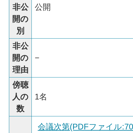
非公
公開
開の
別
非公
開の
−
理由
傍聴
人の
1名
数
会議次第(PDFファイル:70