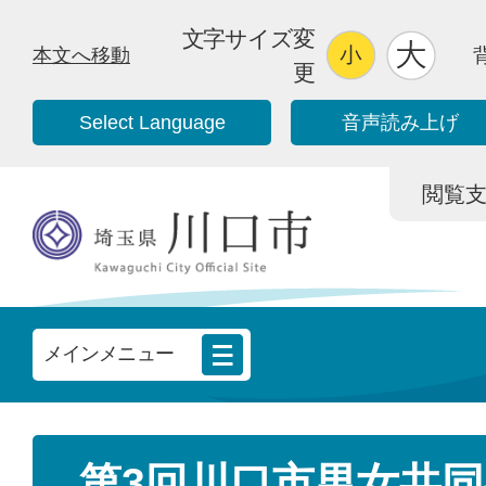
文字サイズ変
本文へ移動
更
Select Language
音声読み上げ
閲覧支援/
メインメニュー
第3回川口市男女共