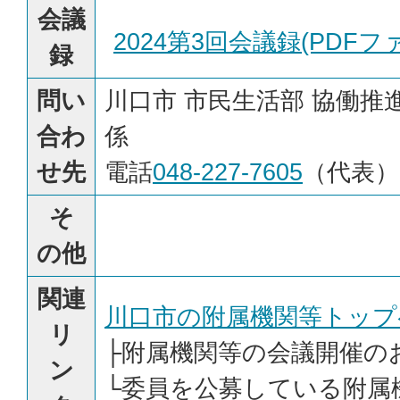
会議
2024第3回会議録(PDFファイ
録
問い
川口市 市民生活部 協働推
合わ
係
せ先
電話
048-227-7605
（代表）
そ
の他
関連
川口市の附属機関等トップ
リ
├
附属機関等の会議開催の
ン
└
委員を公募している附属