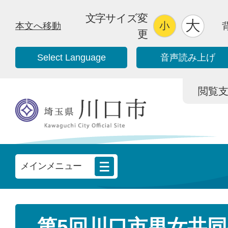
文字サイズ変
本文へ移動
更
Select Language
音声読み上げ
閲覧支援/
メインメニュー
第5回川口市男女共