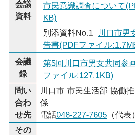
会議
市民意識調査について(PD
資料
KB)
別添資料No.1
川口市男
告書(PDFファイル:1.7M
会議
第5回川口市男女共同参画
録
ファイル:127.1KB)
問い
川口市 市民生活部 協働
合わ
係
せ先
電話
048-227-7605
（代表
その