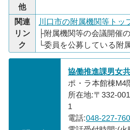
他
関連
川口市の附属機関等トッ
リン
├
附属機関等の会議開催
ク
└
委員を公募している附
協働推進課男女
ポ・ラ本館棟M4階
所在地:〒332-00
1
電話:
048-227-76
電話受付時間:(火