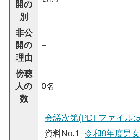
開の
別
非公
開の
−
理由
傍聴
人の
0名
数
会議次第(PDFファイル:51
資料No.1
令和8年度男