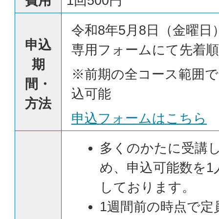
費用
1回500円
令和8年5月8日（金曜日
申込
専用フォームにて先着順
期
※前期の全コース範囲で
間・
込可能
方法
申込フォームはこちら
多くのかたに受講
め、申込可能数を1
しております。
1週間前の時点で定