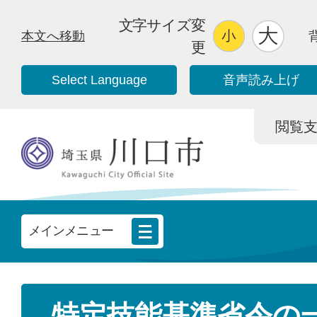
文字サイズ変
本文へ移動
更
Select Language
音声読み上げ
閲覧支援/
メインメニュー
特定技能基準省令の