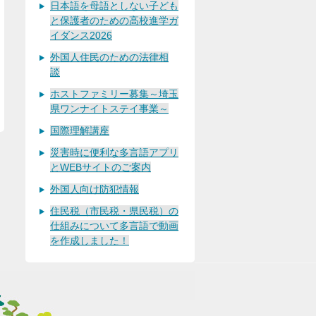
日本語を母語としない子ども
と保護者のための高校進学ガ
イダンス2026
外国人住民のための法律相
談
ホストファミリー募集～埼玉
県ワンナイトステイ事業～
国際理解講座
災害時に便利な多言語アプリ
とWEBサイトのご案内
外国人向け防犯情報
住民税（市民税・県民税）の
仕組みについて多言語で動画
を作成しました！