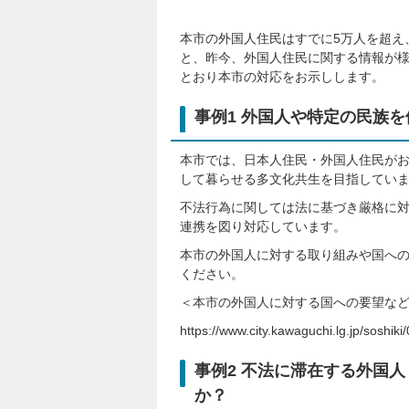
本市の外国人住民はすでに5万人を超え
と、昨今、外国人住民に関する情報が
とおり本市の対応をお示しします。
事例1 外国人や特定の民族
本市では、日本人住民・外国人住民が
して暮らせる多文化共生を目指してい
不法行為に関しては法に基づき厳格に
連携を図り対応しています。
本市の外国人に対する取り組みや国へ
ください。
＜本市の外国人に対する国への要望な
https://www.city.kawaguchi.lg.jp/soshik
事例2 不法に滞在する外国
か？