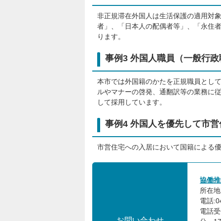
非正規滞在外国人は生活保護の適用対
者」、「日本人の配偶者等」、「永住
ります。
事例3 外国人職員（一般行
本市では外国籍のかたを正規職員とし
ルやマナーの啓発、通翻訳等の業務に
して採用しています。
事例4 外国人を優先して市
市営住宅への入居において国籍による
協働推
所在地:
電話:04
電話受
お問い合わせ