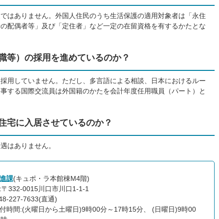
象ではありません。外国人住民のうち生活保護の適用対象者は「永住
者の配偶者等」及び「定住者」など一定の在留資格を有するかたとな
政職等）の採用を進めているのか？
て採用していません。ただし、多言語による相談、日本におけるルー
従事する国際交流員は外国籍のかたを会計年度任用職員（パート）と
営住宅に入居させているのか？
優遇はありません。
進課
(キュポ・ラ本館棟M4階)
〒332-0015川口市川口1-1-1
8-227-7633(直通)
付時間:(火曜日から土曜日)9時00分～17時15分、 (日曜日)9時00