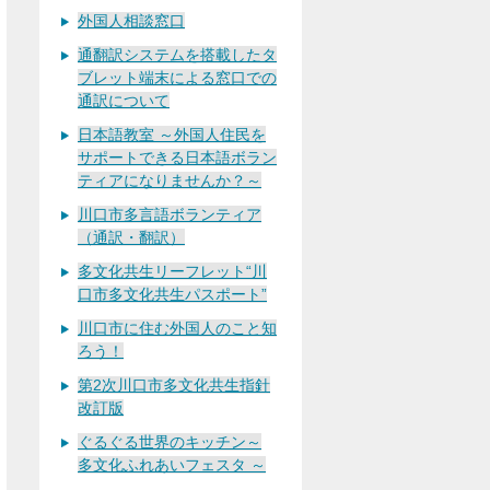
外国人相談窓口
通翻訳システムを搭載したタ
ブレット端末による窓口での
通訳について
日本語教室 ～外国人住民を
サポートできる日本語ボラン
ティアになりませんか？～
川口市多言語ボランティア
（通訳・翻訳）
多文化共生リーフレット“川
口市多文化共生パスポート”
川口市に住む外国人のこと知
ろう！
第2次川口市多文化共生指針
改訂版
ぐるぐる世界のキッチン～
多文化ふれあいフェスタ ～