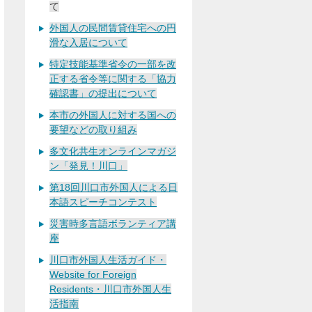
て
外国人の民間賃貸住宅への円
滑な入居について
特定技能基準省令の一部を改
正する省令等に関する「協力
確認書」の提出について
本市の外国人に対する国への
要望などの取り組み
多文化共生オンラインマガジ
ン「発見！川口」
第18回川口市外国人による日
本語スピーチコンテスト
災害時多言語ボランティア講
座
川口市外国人生活ガイド・
Website for Foreign
Residents・川口市外国人生
活指南