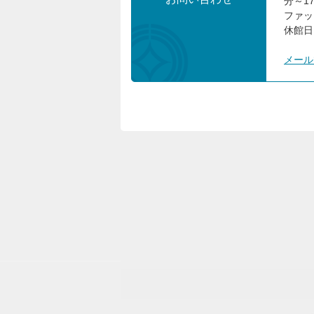
分～1
ファック
休館日
メール