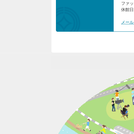
ファック
休館日
メール