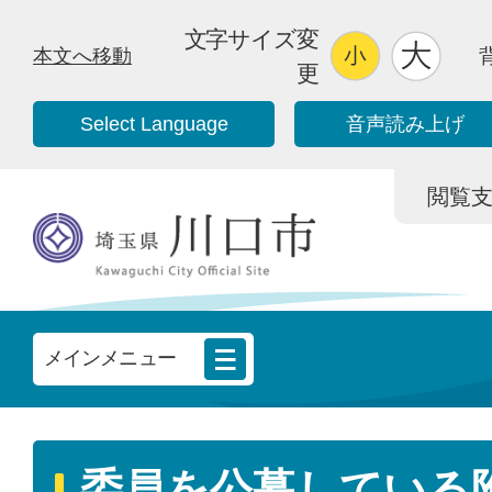
文字サイズ変
本文へ移動
更
Select Language
音声読み上げ
閲覧支援/
メインメニュー
委員を公募している