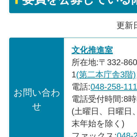
更新日
文化推進室
所在地:〒332-86
1
(第二本庁舎3階)
電話:
048-258-11
お問い合わ
電話受付時間:8時
せ
(土曜日、日曜日
末年始を除く)
ファックス:
048-