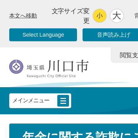
文字サイズ変
本文へ移動
更
Select Language
音声読み上げ
閲覧支援/
メインメニュー
年金に関する詐欺に