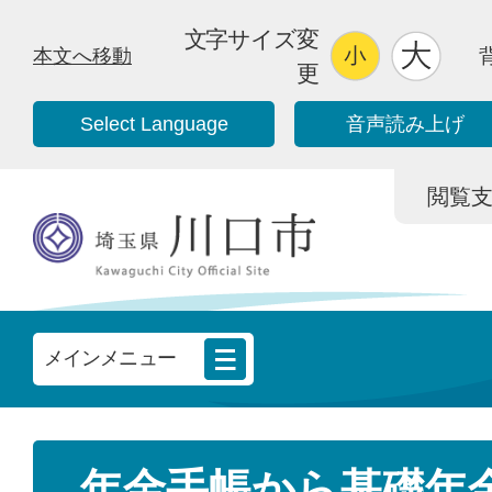
文字サイズ変
本文へ移動
更
Select Language
音声読み上げ
閲覧支援/
メインメニュー
年金手帳から基礎年