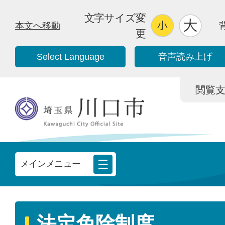
文字サイズ変
本文へ移動
更
Select Language
音声読み上げ
閲覧支援/
メインメニュー
法定免除制度