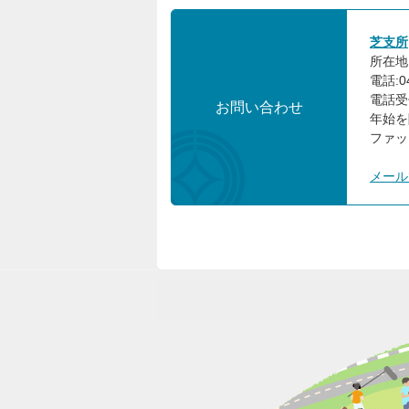
芝支所
所在地:
電話:04
電話受
お問い合わせ
年始を
ファック
メール