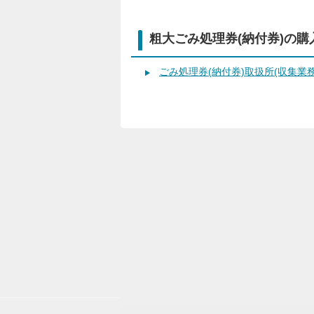
粗大ごみ処理券(納付券)の
ごみ処理券(納付券)取扱所(収集業