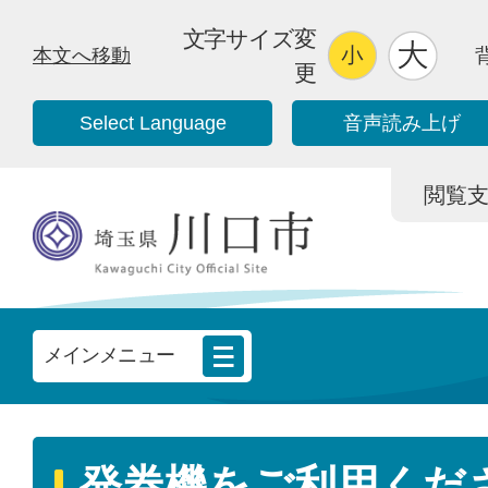
文字サイズ変
本文へ移動
更
Select Language
音声読み上げ
閲覧支援/
メインメニュー
発券機をご利用くだ