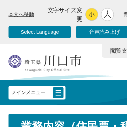
文字サイズ変
本文へ移動
更
Select Language
音声読み上げ
閲覧支援/
メインメニュー
業務内容（住民票・