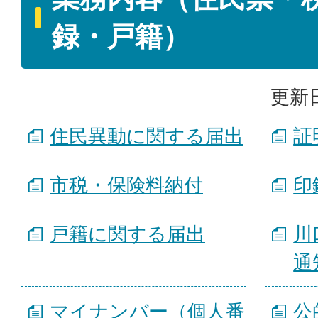
録・戸籍）
更新日
住民異動に関する届出
証
市税・保険料納付
印
戸籍に関する届出
川
通
マイナンバー（個人番
公