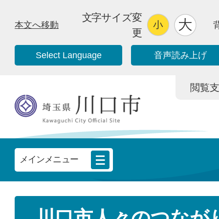
文字サイズ変
本文へ移動
更
Select Language
音声読み上げ
閲覧支援/
メインメニュー
川口市人々のつなが