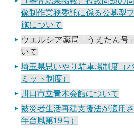
（審査結果掲載）拉致問題の
像制作業務委託に係る公募型
施について
ウエルシア薬局「うえたん号
いて
埼玉県思いやり駐車場制度（
ミット制度）
川口市立青木会館について
被災者⽣活再建⽀援法が適⽤
年台⾵第19号）