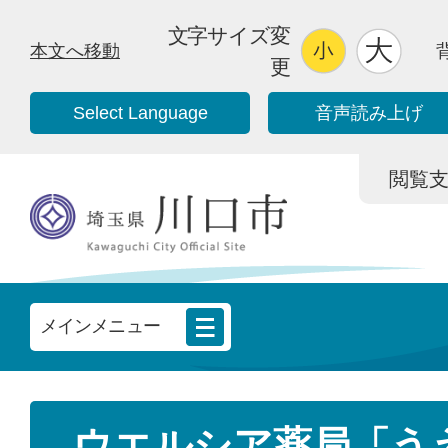
文字サイズ変
本文へ移動
更
Select Language
音声読み上げ
閲覧支援/
メインメニュー
ウエルシア薬局「う