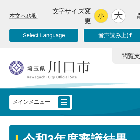
文字サイズ変
本文へ移動
更
Select Language
音声読み上げ
閲覧支援/
メインメニュー
令和3年度審議結果