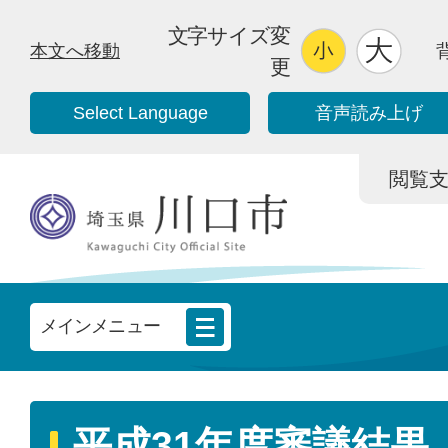
文字サイズ変
本文へ移動
更
Select Language
音声読み上げ
閲覧支援/
メインメニュー
平成31年度審議結果