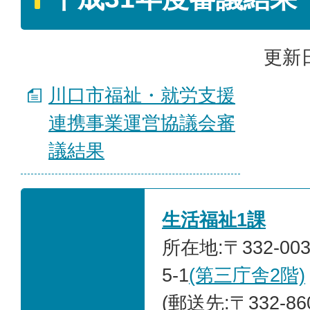
更新日
川口市福祉・就労支援
連携事業運営協議会審
議結果
生活福祉1課
所在地:〒332-0
5-1
(第三庁舎2階)
(郵送先:〒332-8