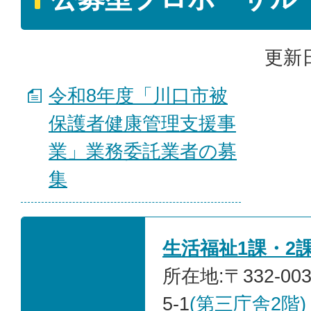
更新日
令和8年度「川口市被
保護者健康管理支援事
業」業務委託業者の募
集
生活福祉1課・2
所在地:〒332-0
5-1
(第三庁舎2階)