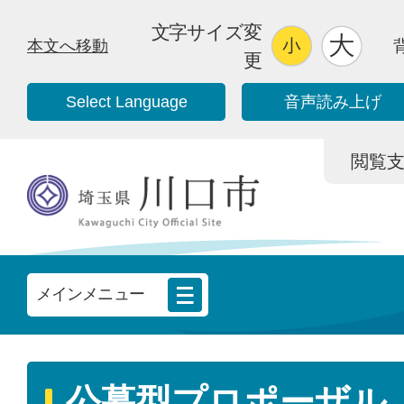
文字サイズ変
本文へ移動
更
Select Language
音声読み上げ
閲覧支援/
メインメニュー
公募型プロポーザル