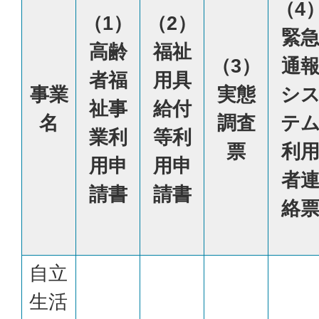
（4
（1）
（2）
緊
高齢
福祉
（3）
通
者福
用具
事業
実態
シ
祉事
給付
名
調査
テ
業利
等利
票
利
用申
用申
者
請書
請書
絡
自立
生活