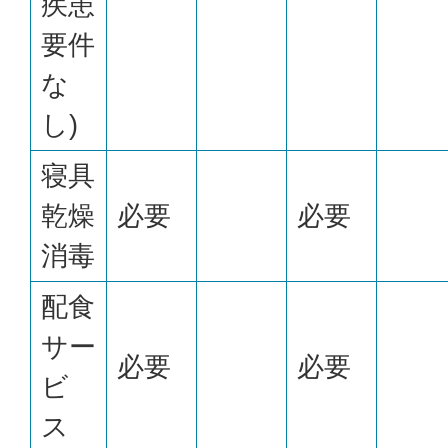
疾患
要件
な
し)
寝具
乾燥
必要
必要
消毒
配食
サー
必要
必要
ビ
ス