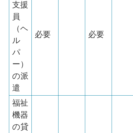
支援
員
（ヘ
必要
必要
ル
パ
ー）
の派
遣
福祉
機器
の貸