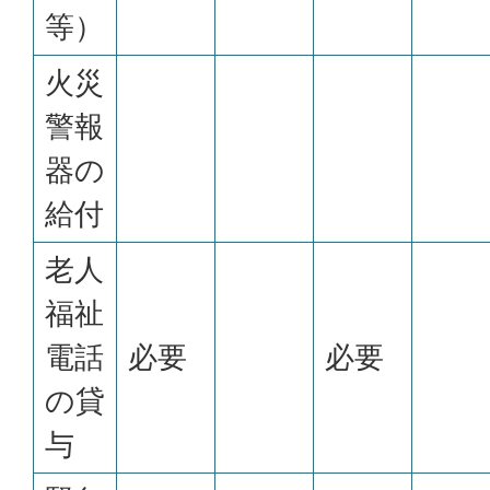
等）
火災
警報
器の
給付
老人
福祉
電話
必要
必要
の貸
与