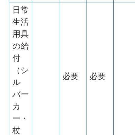
日常
生活
用具
の給
付
（シ
必要
必要
ル
バー
カ
ー・
杖