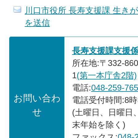
川口市役所 長寿支援課 生き
を送信
長寿支援課支援
所在地:〒332-86
1
(第一本庁舎2階)
電話:
048-259-76
お問い合わ
電話受付時間:8時
せ
(土曜日、日曜日
末年始を除く)
ファックス:
048-