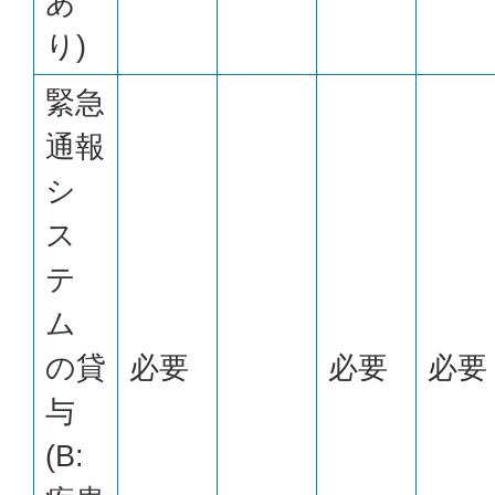
あ
り)
緊急
通報
シ
ス
テ
ム
の貸
必要
必要
必要
与
(B: