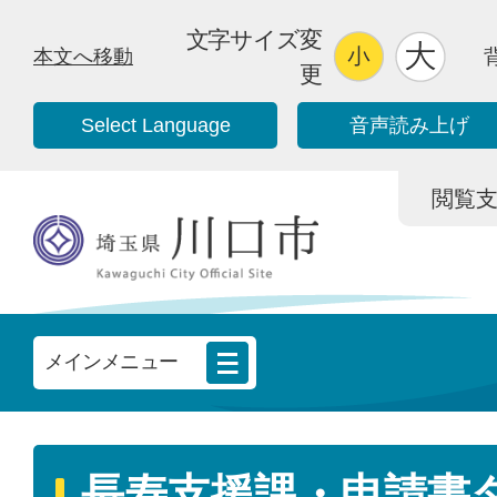
文字サイズ変
本文へ移動
更
Select Language
音声読み上げ
閲覧支援/
メインメニュー
長寿支援課・申請書