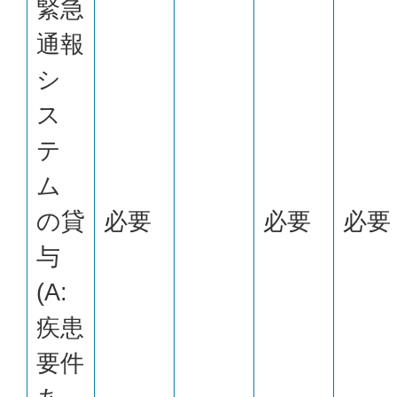
緊急
通報
シ
ス
テ
ム
の貸
必要
必要
必要
与
(A:
疾患
要件