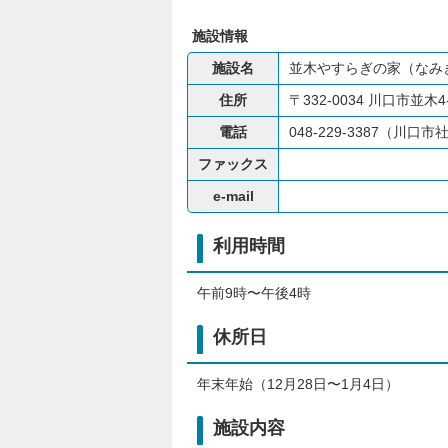
施設情報
施設名
並木やすらぎの家（なみ
住所
〒332-0034 川口市並木4-
電話
048-229-3387（川
ファックス
e-mail
利用時間
午前9時〜午後4時
休所日
年末年始（12月28日〜1月4日）
施設内容