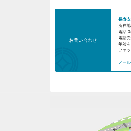
長寿支
所在地:
電話:04
電話受
お問い合わせ
年始を
ファック
メール