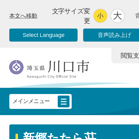
文字サイズ変
本文へ移動
更
Select Language
音声読み上げ
閲覧支援/
メインメニュー
新郷たたら荘