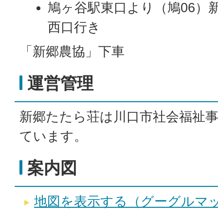
鳩ヶ谷駅東口より（鳩06）
西口行き
「新郷農協」下車
運営管理
新郷たたら荘は川口市社会福祉
ています。
案内図
地図を表示する（グーグルマ