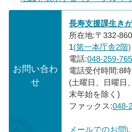
長寿支援課生き
所在地:〒332-86
1
(第一本庁舎2階)
電話:
048-259-76
お問い合わ
電話受付時間:8時
せ
(土曜日、日曜日
末年始を除く)
ファックス:
048-
メールでのお問