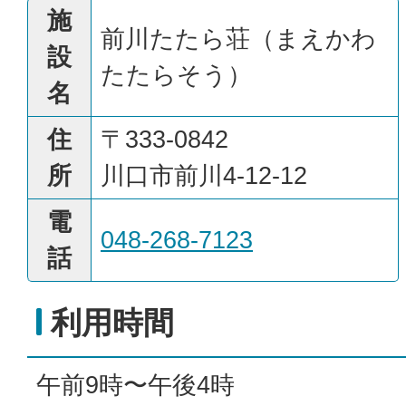
施
前川たたら荘（まえかわ
設
たたらそう）
名
住
〒333-0842
所
川口市前川4-12-12
電
048-268-7123
話
利用時間
午前9時〜午後4時