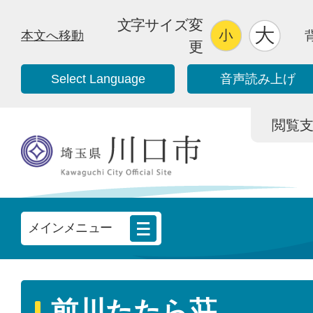
文字サイズ変
本文へ移動
更
Select Language
音声読み上げ
閲覧支援/
メインメニュー
前川たたら荘