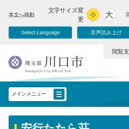
文字サイズ変
本文へ移動
更
Select Language
音声読み上げ
閲覧支援/
メインメニュー
安行たたら荘