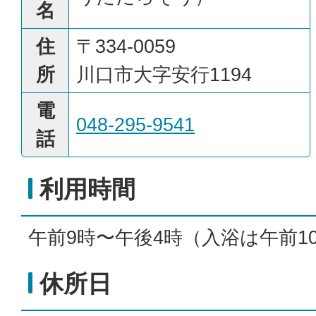
名
住
〒334-0059
所
川口市大字安行1194
電
048-295-9541
話
利用時間
午前9時〜午後4時（入浴は午前1
休所日