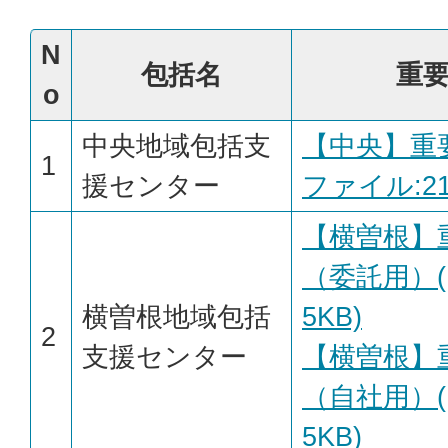
N
包括名
重
o
中央地域包括支
【中央】重要
1
援センター
ファイル:219
【横曽根】
（委託用）(P
横曽根地域包括
5KB)
2
支援センター
【横曽根】
（自社用）(P
5KB)