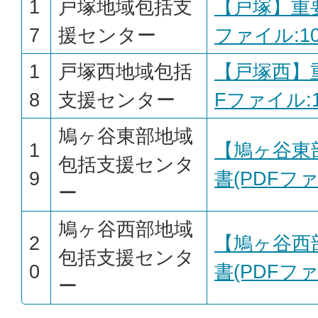
1
戸塚地域包括支
【戸塚】重要
7
援センター
ファイル:101
1
戸塚西地域包括
【戸塚西】
8
支援センター
Fファイル:1
鳩ヶ谷東部地域
1
【鳩ヶ谷東
包括支援センタ
9
書(PDFファイ
ー
鳩ヶ谷西部地域
2
【鳩ヶ谷西
包括支援センタ
0
書(PDFファイ
ー