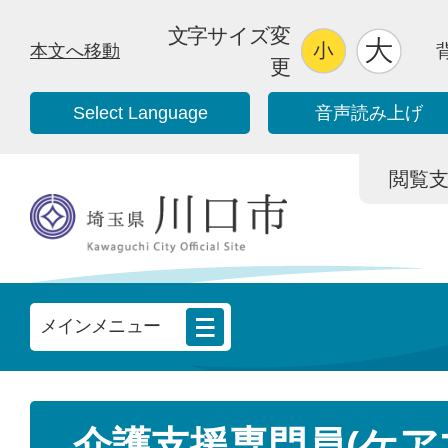
文字サイズ変
本文へ移動
更
Select Language
音声読み上げ
閲覧支援/
メインメニュー
介護支援専門員(ケア