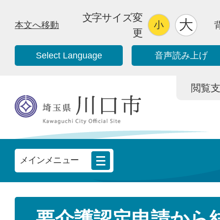
文字サイズ変
本文へ移動
更
Select Language
音声読み上げ
閲覧支援/
メインメニュー
要介護認定申請から