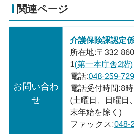
関連ページ
介護保険課認定
所在地:〒332-86
1
(第一本庁舎2階)
電話:
048-259-72
お問い合わ
電話受付時間:8時
せ
(土曜日、日曜日
末年始を除く)
ファックス:
048-