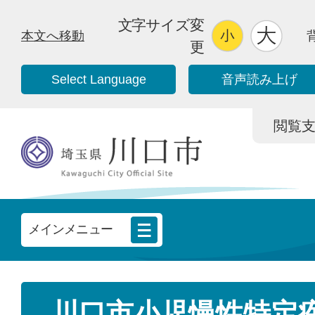
文字サイズ変
本文へ移動
更
Select Language
音声読み上げ
閲覧支援/
メインメニュー
川口市小児慢性特定