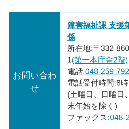
障害福祉課 支援
係
所在地:〒332-86
1
(第一本庁舎2階)
電話:
048-259-79
お問い合わ
電話受付時間:8時
せ
(土曜日、日曜日
末年始を除く)
ファックス:
048-