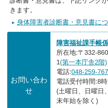
診断書・意見書は、下記リンク
きます。
身体障害者診断書・意見書に
障害福祉課手帳
所在地:〒332-86
1
(第一本庁舎2階)
電話:
048-259-76
お問い合わ
電話受付時間:8時
せ
(土曜日、日曜日
末年始を除く)