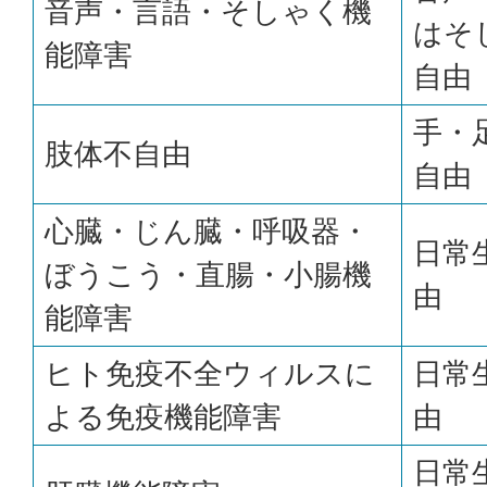
音声・言語・そしゃく機
はそ
能障害
自由
手・
肢体不自由
自由
心臓・じん臓・呼吸器・
日常
ぼうこう・直腸・小腸機
由
能障害
ヒト免疫不全ウィルスに
日常
よる免疫機能障害
由
日常