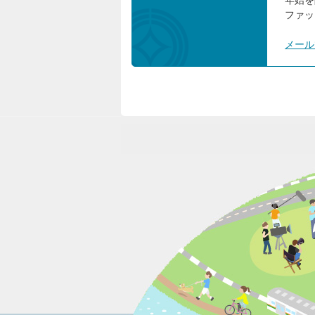
年始を
ファック
メール