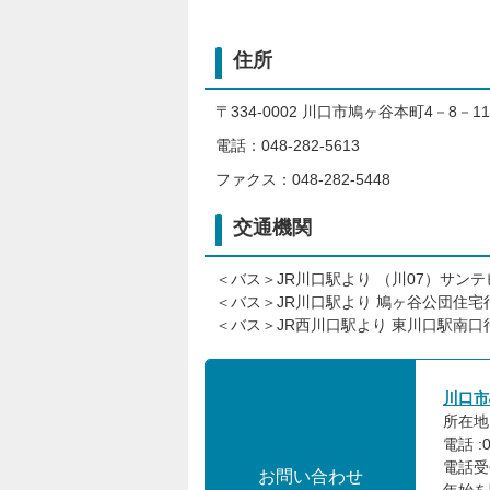
住所
〒334-0002 川口市鳩ヶ谷本町4－8－11
電話：048-282-5613
ファクス：048-282-5448
交通機関
＜バス＞JR川口駅より （川07）サン
＜バス＞JR川口駅より 鳩ヶ谷公団住宅
＜バス＞JR西川口駅より 東川口駅南口
川口市
所在地 
電話 :0
電話受
お問い合わせ