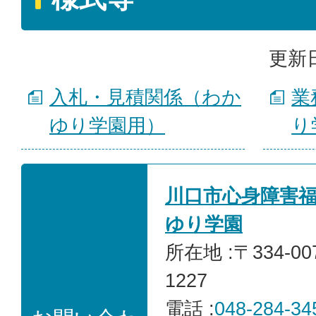
更新日
入札・見積関係（わか
業
ゆり学園用）
り
川口市心身障害
ゆり学園
所在地 :〒334-0
1227
電話 :
048-284-34