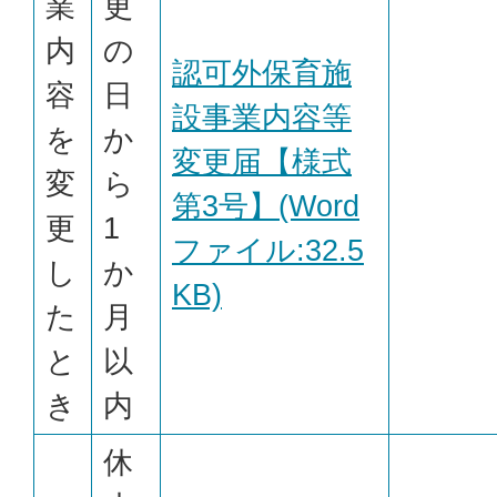
業
更
内
の
認可外保育施
容
日
設事業内容等
を
か
変更届【様式
変
ら
第3号】(Word
更
1
ファイル:32.5
し
か
KB)
た
月
と
以
き
内
休