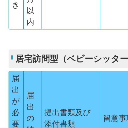
き
以
内
居宅訪問型（ベビーシッター
届
出
届
が
出
必
提出書類及び
の
留意事
要
添付書類