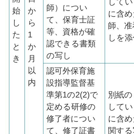
してい
師）につい
始
か
に含め
て、保育士証
し
ら
師、准
等、資格が確
た
1
しを添
認できる書類
と
か
の写し
き
月
以
認可外保育施
内
設指導監督基
準第1の2(2)で
別紙の
定める研修の
してい
修了者につい
に含め
て、修了証書
関する