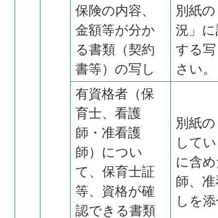
保険の内容、
別紙の
金額等が分か
況」に
る書類（契約
する写
書等）の写し
さい。
有資格者（保
育士、看護
別紙の
師・准看護
してい
師）につい
に含め
て、保育士証
師、准
等、資格が確
しを添
認できる書類