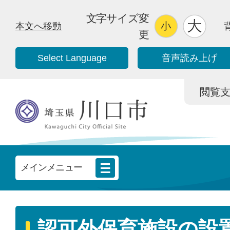
文字サイズ変
本文へ移動
更
Select Language
音声読み上げ
閲覧支援/
メインメニュー
認可外保育施設の設