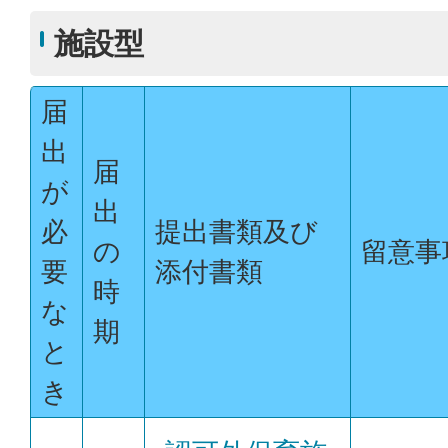
施設型
届
出
届
が
出
必
提出書類及び
の
留意事
要
添付書類
時
な
期
と
き