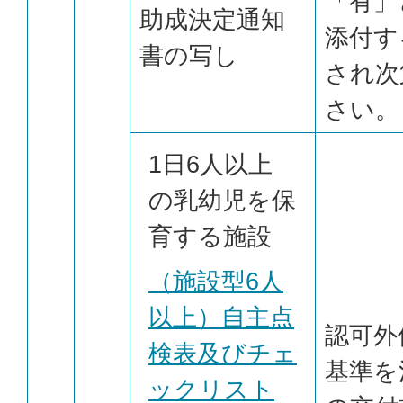
「有」
助成決定通知
添付す
書の写し
され次
さい。
1日6人以上
の乳幼児を保
育する施設
（施設型6人
以上）自主点
認可外
検表及びチェ
基準を
ックリスト