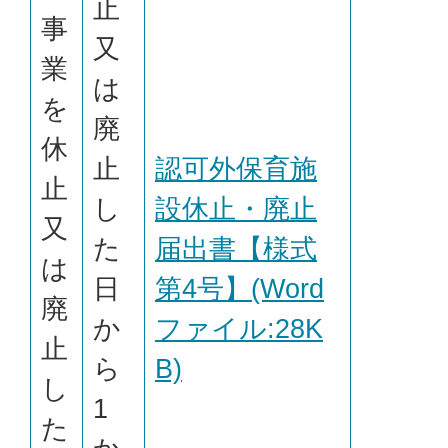
止
事
又
業
は
を
廃
休
止
認可外保育施
止
し
設休止・廃止
又
た
届出書【様式
は
日
第4号】(Word
廃
か
ファイル:28K
止
ら
B)
し
1
た