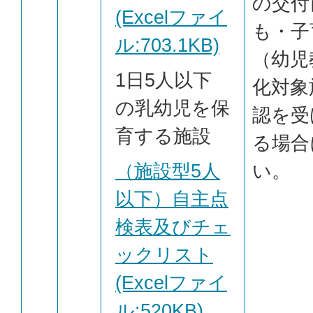
の交付
(Excelファイ
も・子
ル:703.1KB)
（幼児
1日5人以下
化対象
の乳幼児を保
認を受
育する施設
る場合
（施設型5人
い。
以下）自主点
検表及びチェ
ックリスト
(Excelファイ
ル:520KB)