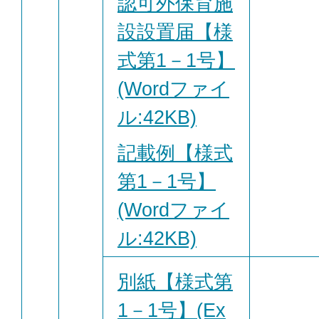
認可外保育施
設設置届【様
式第1－1号】
(Wordファイ
ル:42KB)
記載例【様式
第1－1号】
(Wordファイ
ル:42KB)
別紙【様式第
1－1号】(Ex