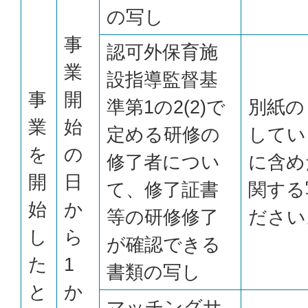
の写し
事
認可外保育施
業
設指導監督基
事
開
準第1の2(2)で
別紙の
業
始
定める研修の
してい
を
の
修了者につい
に含め
開
日
て、修了証書
関する
始
か
等の研修修了
ださい
し
ら
が確認できる
た
1
書類の写し
と
か
マッチングサ