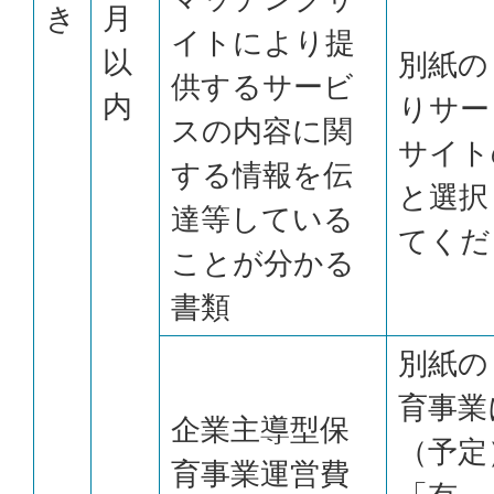
き
月
イトにより提
以
別紙の
供するサービ
内
りサー
スの内容に関
サイト
する情報を伝
と選択
達等している
てくだ
ことが分かる
書類
別紙の
育事業
企業主導型保
（予定
育事業運営費