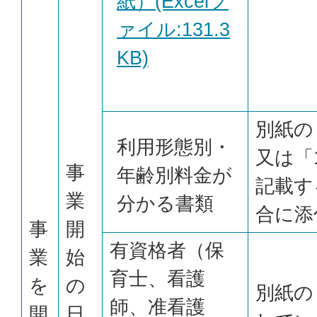
紙）(Excelフ
ァイル:131.3
KB)
別紙の
利用形態別・
又は「
事
年齢別料金が
記載す
業
分かる書類
合に添
事
開
有資格者（保
業
始
育士、看護
を
の
別紙の
師、准看護
開
日