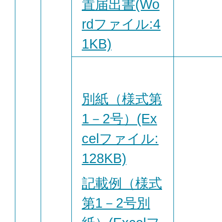
置届出書(Wo
rdファイル:4
1KB)
別紙（様式第
1－2号）(Ex
celファイル:
128KB)
記載例（様式
第1－2号別