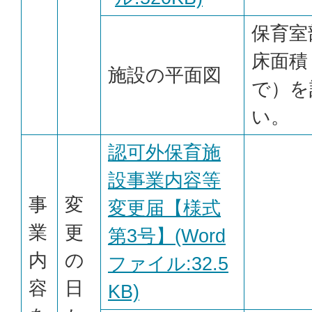
保育室
床面積
施設の平面図
で）を
い。
認可外保育施
設事業内容等
事
変
変更届【様式
業
更
第3号】(Word
内
の
ファイル:32.5
容
日
KB)