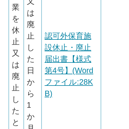
又
業
は
を
廃
休
止
認可外保育施
止
し
設休止・廃止
又
た
届出書【様式
は
日
第4号】(Word
廃
か
ファイル:28K
止
ら
B)
し
1
た
か
と
月