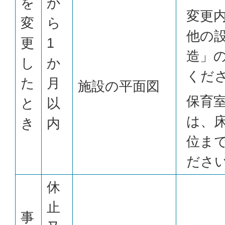
を
か
変更
変
ら
他の
更
1
造」
し
か
くだ
た
月
施設の平面図
保育
と
以
は、
き
内
位ま
ださ
休
止
事