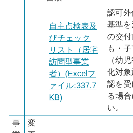
認可外
基準を
自主点検表及
の交付
びチェック
も・子
リスト（居宅
（幼児
訪問型事業
化対象
者）(Excelフ
認を受
ァイル:337.7
る場合
KB)
い。
事
変