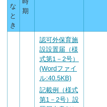
時
な
期
と
き
認可外保育施
設設置届（様
式第1－2号）
(Wordファイ
ル:40.5KB)
記載例（様式
第1－2号）設