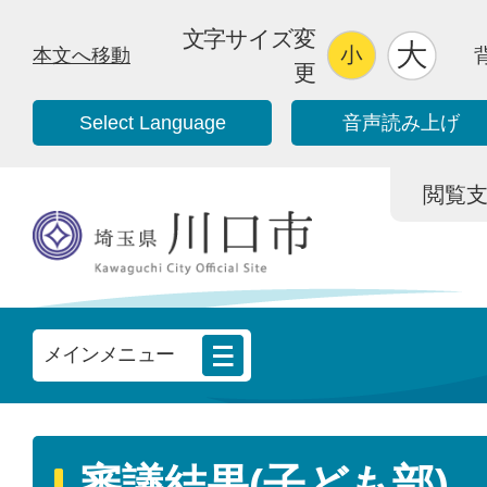
文字サイズ変
本文へ移動
更
Select Language
音声読み上げ
閲覧支援/
メインメニュー
審議結果(子ども部)