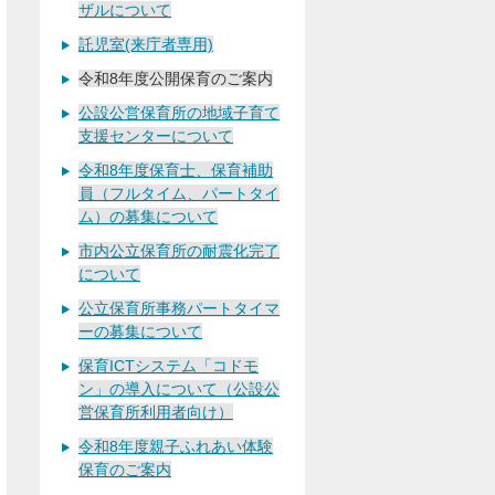
ザルについて
託児室(来庁者専用)
令和8年度公開保育のご案内
公設公営保育所の地域子育て
支援センターについて
令和8年度保育士、保育補助
員（フルタイム、パートタイ
ム）の募集について
市内公立保育所の耐震化完了
について
公立保育所事務パートタイマ
ーの募集について
保育ICTシステム「コドモ
ン」の導入について（公設公
営保育所利用者向け）
令和8年度親子ふれあい体験
保育のご案内