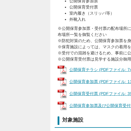
公開保育参加票
公開保育受付票
室内履き（スリッパ等）
外靴入れ
※公開保育参加票・受付票の配布場所
布場所一覧を御覧ください
※防犯対策のため、公開保育参加票を
※保育施設によっては、マスクの着用
※受付での混雑を避けるため、事前に
※公開保育受付票は見学する施設分御
公開保育チラシ (PDFファイル: 743
公開保育参加票 (PDFファイル: 117
公開保育受付票 (PDFファイル: 39.
公開保育参加票及び公開保育受付票配布
対象施設