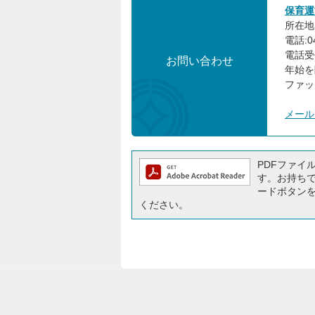
保育運
所在地:
電話:04
電話受
お問い合わせ
年始を
ファック
メール
PDFファイルを
す。お持ちでな
ードボタン
ください。