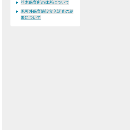
並木保育所の休所について
認可外保育施設立入調査の結
果について