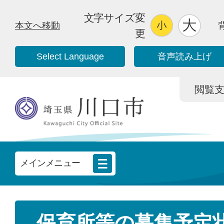
文字サイズ変
本文へ移動
更
Select Language
音声読み上げ
閲覧支援/
メインメニュー
保育所等の募集予定